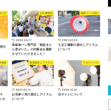
知らせ
お仕事報告
撮影グッズ紹介
2020.05.31
2021.02.09
高級食パン専門店「朝起きた
七五三撮影の貸出しアイテム
用方
ら君がいた」の内覧会を撮影
について
させていただきました！
事報告
無償貸出しアイテム
プロフィール
2021.02.14
2020.10.18
ラ
お宮参り用の貸出しアイテム
当サイトについて
いた
について