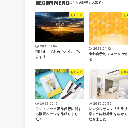
RECOMMEND
お知らせ
お
2021.01.04
2022.04.12
明けましておめでとうござい
撮影会予約システムの使
ます！
法
お知らせ
お仕
2020.06.15
2020.06.30
フォトブック製作代行に関す
レンタルサロン「キラリ
る概要ページを作成しまし
様」の内観撮影をさせて
た！
だきました！