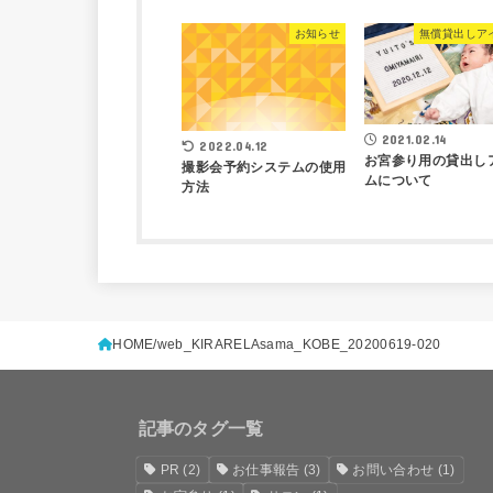
お知らせ
無償貸出しア
2021.02.14
2022.04.12
お宮参り用の貸出し
撮影会予約システムの使用
ムについて
方法
HOME
web_KIRARELAsama_KOBE_20200619-020
記事のタグ一覧
PR
(2)
お仕事報告
(3)
お問い合わせ
(1)